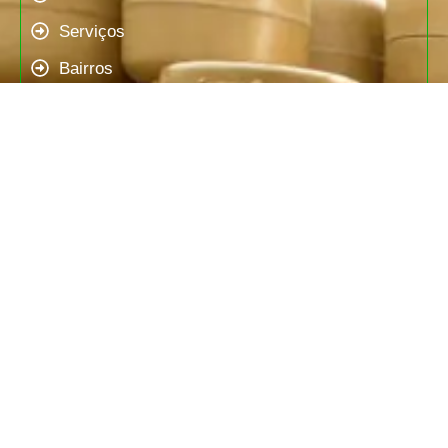
Serviços
Bairros
Produtos
Contato
Produtos
Gás P-13
Gás P-20
Gás P-45
Galão 20L
Empresas do Grupo do Gás: