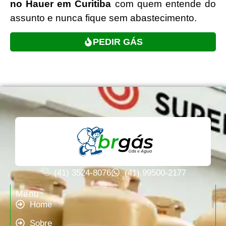
no Hauer em Curitiba
com quem entende do
assunto e nunca fique sem abastecimento.
PEDIR GÁS
(41) 3524-8076
(41) 99500-2177
Menu
Home
Sobre