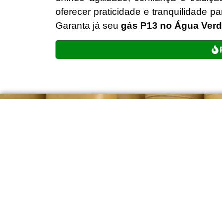
oferecer praticidade e tranquilidade 
Garanta já seu
gás P13 no Água Verd
(41) 3524-8076
(41) 99500-2177