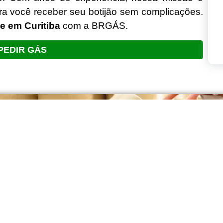
para você receber seu botijão sem complicações.
e em Curitiba
com a BRGÁS.
PEDIR GÁS
Menu
Produtos
Empr
BD
Home
Gás P-13
GE
Sobre
GÁ
Gás P-20
PO
Serviços
GÁ
Bairros
GÁ
Gás P-45
GÁ
Produtos
GA
Contato
Galão 20L