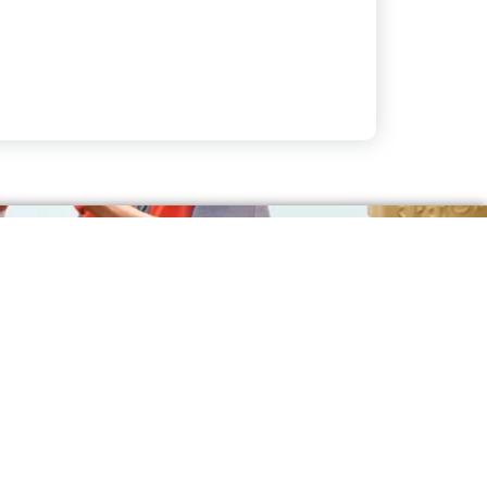
esas do Grupo do Gás:
L GÁS
NTIL GÁS
S EM CURITIBA
NTO DO GÁS
S P45
S NOS BAIRROS
S NO BAIRRO
LT GÁS