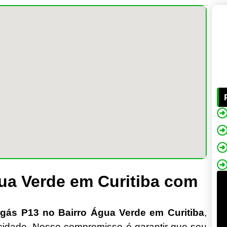
ua Verde em Curitiba com
r
gás P13 no Bairro Água Verde em Curitiba
,
icidade. Nosso compromisso é garantir que seu