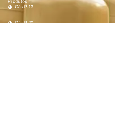
Produtos
Gás P-13
Gás P-20
Gás P-45
Galão 20L
Empresas do Grupo do Gás:
BDL GÁS
GENTIL GÁS
GÁS EM CURITIBA
PONTO DO GÁS
GÁS P45
GÁS NOS BAIRROS
GÁS NO BAIRRO
GALT GÁS