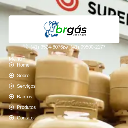
(41) 3524-8076
(41) 99500-2177
Menu
Home
Sobre
Serviços
Bairros
Produtos
Contato